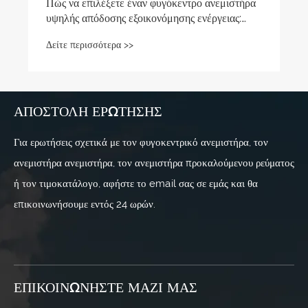
Πώς να επιλέξετε έναν φυγόκεντρο ανεμιστήρα
υψηλής απόδοσης εξοικονόμησης ενέργειας:
Οδηγός επαγγελματικής επιλογής για
Δείτε περισσότερα >>
φυγόκεντρο ανεμιστήρα τύπου F
ΑΠΟΣΤΟΛΉ ΕΡΏΤΗΣΗΣ
Για ερωτήσεις σχετικά με τον φυγοκεντρικό ανεμιστήρα, τον
ανεμιστήρα ανεμιστήρα, τον ανεμιστήρα προκαλούμενου ρεύματος
ή τον τιμοκατάλογο, αφήστε το email σας σε εμάς και θα
επικοινωνήσουμε εντός 24 ωρών.
ΕΠΙΚΟΙΝΩΝΉΣΤΕ ΜΑΖΊ ΜΑΣ