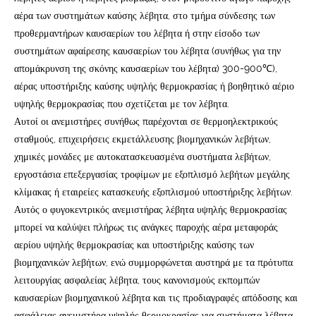
αέρα των συστημάτων καύσης λέβητα, στο τμήμα σύνδεσης των
προθερμαντήρων καυσαερίων του λέβητα ή στην είσοδο των
συστημάτων αφαίρεσης καυσαερίων του λέβητα (συνήθως για την
απομάκρυνση της σκόνης καυσαερίων του λέβητα) 300-900℃),
αέρας υποστήριξης καύσης υψηλής θερμοκρασίας ή βοηθητικό αέριο
υψηλής θερμοκρασίας που σχετίζεται με τον λέβητα.
Αυτοί οι ανεμιστήρες συνήθως παρέχονται σε θερμοηλεκτρικούς
σταθμούς, επιχειρήσεις εκμετάλλευσης βιομηχανικών λεβήτων,
χημικές μονάδες με αυτοκατασκευασμένα συστήματα λεβήτων,
εργοστάσια επεξεργασίας τροφίμων με εξοπλισμό λεβήτων μεγάλης
κλίμακας ή εταιρείες κατασκευής εξοπλισμού υποστήριξης λεβήτων.
Αυτός ο φυγοκεντρικός ανεμιστήρας λέβητα υψηλής θερμοκρασίας
μπορεί να καλύψει πλήρως τις ανάγκες παροχής αέρα μεταφοράς
αερίου υψηλής θερμοκρασίας και υποστήριξης καύσης των
βιομηχανικών λεβήτων, ενώ συμμορφώνεται αυστηρά με τα πρότυπα
λειτουργίας ασφαλείας λέβητα, τους κανονισμούς εκπομπών
καυσαερίων βιομηχανικού λέβητα και τις προδιαγραφές απόδοσης και
ασφάλειας ανεμιστήρα υψηλής θερμοκρασίας για συστήματα λέβητα.