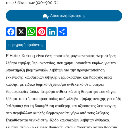
του κλιβάνου των 300–900 °C.
Αποστολή Ερώτησης
Facebook
X
WhatsApp
Pinterest
LinkedIn
Share
περιγραφή προϊόντος
Η Hebei Ketong είναι ένας ποιοτικός φυγοκεντρικός ανεμιστήρας
λέβητα υψηλής θερμοκρασίας, που χρησιμοποιείται κυρίως για την
υποστήριξη βιομηχανικών λεβήτων για την πραγματοποίηση
εκκένωσης καυσαερίων υψηλής θερμοκρασίας και παροχής αέρα
καύσης, με ειδικό δομικό σχεδιασμό ανθεκτικό στις υψηλές
θερμοκρασίες (όπως πτερύγια ανθεκτικά στη θερμότητα ειδικά για
λέβητα, συστήματα προστασίας από χάλυβα υψηλής αντοχής για ψύξη
θαλάμους) για τη διασφάλιση σταθερής και αξιόπιστης λειτουργίας
στο περιβάλλον υψηλής θερμοκρασίας γύρω από τους λέβητες.
Εγκαθίσταται γενικά στην έξοδο καυσαερίων λεβήτων άνθρακα,
λέβητες αερίου ή λέβητες βιομάζας, στον μπροστινό αγωγό παροχής