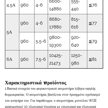
6600-
555-
4,5Α
960
4-6
≦76
14880
440
8680-
815-
960
4-6
≦77
17880
616
5Α
9800-
920-
960
5,5-6
≦79
19300
640
10425-
1250-
6Α
960
7,5-6
≦81
21473
980
Χαρακτηριστικά προϊόντος
1.Βασικά στοιχεία του φυγοκεντρικού ανεμιστήρα λέβητα υψηλής
θερμοκρασίας: Ο ανεμιστήρας βασίζεται στον προηγμένο σχεδιασμό
του κινητήρα του. Για παράδειγμα, ο ανεμιστήρας μοντέλου WQE
χρησιμοποιεί 10 εξωτερικά πτερύγια με εσωτερικά και εξωτερικά