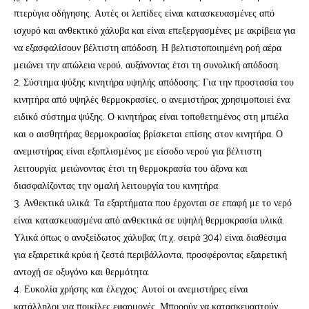
πτερύγια οδήγησης. Αυτές οι λεπίδες είναι κατασκευασμένες από
ισχυρό και ανθεκτικό χάλυβα και είναι επεξεργασμένες με ακρίβεια για
να εξασφαλίσουν βέλτιστη απόδοση. Η βελτιστοποιημένη ροή αέρα
μειώνει την απώλεια νερού, αυξάνοντας έτσι τη συνολική απόδοση.
2. Σύστημα ψύξης κινητήρα υψηλής απόδοσης: Για την προστασία του
κινητήρα από υψηλές θερμοκρασίες, ο ανεμιστήρας χρησιμοποιεί ένα
ειδικό σύστημα ψύξης. Ο κινητήρας είναι τοποθετημένος στη μπιέλα
και ο αισθητήρας θερμοκρασίας βρίσκεται επίσης στον κινητήρα. Ο
ανεμιστήρας είναι εξοπλισμένος με είσοδο νερού για βέλτιστη
λειτουργία, μειώνοντας έτσι τη θερμοκρασία του άξονα και
διασφαλίζοντας την ομαλή λειτουργία του κινητήρα.
3. Ανθεκτικά υλικά: Τα εξαρτήματα που έρχονται σε επαφή με το νερό
είναι κατασκευασμένα από ανθεκτικά σε υψηλή θερμοκρασία υλικά.
Υλικά όπως ο ανοξείδωτος χάλυβας (π.χ. σειρά 304) είναι διαθέσιμα
για εξαιρετικά κρύα ή ζεστά περιβάλλοντα, προσφέροντας εξαιρετική
αντοχή σε οξυγόνο και θερμότητα.
4. Ευκολία χρήσης και έλεγχος: Αυτοί οι ανεμιστήρες είναι
κατάλληλοι για ποικίλες εφαρμογές. Μπορούν να κατασκευαστούν