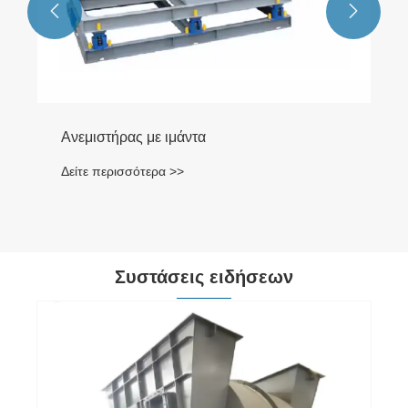


Συστάσεις ειδήσεων
Αντίστροφη μέτρηση 2 ημέρες | Έκθεση
CIEPEC 2026 Πεκίνο για την Προστασία
του Περιβάλλοντος