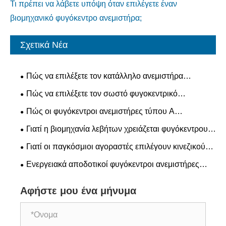
Τι πρέπει να λάβετε υπόψη όταν επιλέγετε έναν
βιομηχανικό φυγόκεντρο ανεμιστήρα;
Σχετικά Νέα
Πώς να επιλέξετε τον κατάλληλο ανεμιστήρα
ρεύματος που προκαλείται από λέβητα για
Πώς να επιλέξετε τον σωστό φυγοκεντρικό
βιομηχανικές εφαρμογές
ανεμιστήρα τύπου D για το βιομηχανικό σας σύστημα
Πώς οι φυγόκεντροι ανεμιστήρες τύπου Α
εξαερισμού;
βελτιώνουν τον αερισμό σε αποθήκες και κέντρα
Γιατί η βιομηχανία λεβήτων χρειάζεται φυγόκεντρους
επιμελητείας;
ανεμιστήρες υψηλής απόδοσης;
Γιατί οι παγκόσμιοι αγοραστές επιλέγουν κινεζικούς
κατασκευαστές φυγοκεντρικών ανεμιστήρων τύπου C
Ενεργειακά αποδοτικοί φυγόκεντροι ανεμιστήρες
για προσαρμοσμένα έργα
τύπου A Βοηθούν τους πελάτες να μειώσουν το
Αφήστε μου ένα μήνυμα
μακροπρόθεσμο κόστος λειτουργίας