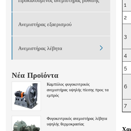
Προκαλούμενος ανεμιστήρας βύθισης
1
2
Ανεμιστήρας εξαερισμού
3

Ανεμιστήρας λέβητα
4
5
Νέα Προϊόντα
Καμπύλος φυγοκεντρικός
6
ανεμιστήρας υψηλής πίεσης προς τα
εμπρός
7
Φυγοκεντρικός ανεμιστήρας λέβητα
υψηλής θερμοκρασίας
Χα