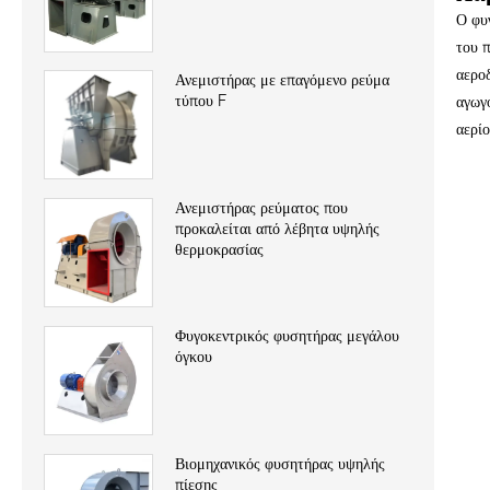
Ο φυ
του 
αερο
Ανεμιστήρας με επαγόμενο ρεύμα
τύπου F
αγωγ
αερί
Ανεμιστήρας ρεύματος που
προκαλείται από λέβητα υψηλής
θερμοκρασίας
Φυγοκεντρικός φυσητήρας μεγάλου
όγκου
Βιομηχανικός φυσητήρας υψηλής
πίεσης