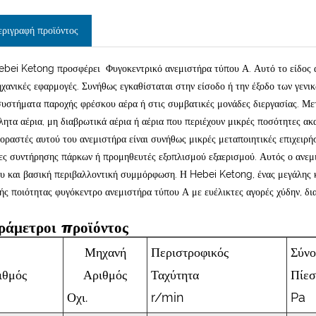
εριγραφή προϊόντος
ebei Ketong προσφέρει Φυγοκεντρικό ανεμιστήρα τύπου Α. Αυτό το είδος αν
ηχανικές εφαρμογές. Συνήθως εγκαθίσταται στην είσοδο ή την έξοδο των γενι
συστήματα παροχής φρέσκου αέρα ή στις συμβατικές μονάδες διεργασίας. Μετ
λητα αέρια, μη διαβρωτικά αέρια ή αέρια που περιέχουν μικρές ποσότητες ακ
οραστές αυτού του ανεμιστήρα είναι συνήθως μικρές μεταποιητικές επιχειρήσ
ες συντήρησης πάρκων ή προμηθευτές εξοπλισμού εξαερισμού. Αυτός ο ανεμι
ου και βασική περιβαλλοντική συμμόρφωση. Η Hebei Ketong, ένας μεγάλης κ
ής ποιότητας φυγόκεντρο ανεμιστήρα τύπου Α με ευέλικτες αγορές χύδην, δι
ράμετροι προϊόντος
Μηχανή
Περιστροφικός
Σύν
ιθμός
Αριθμός
Ταχύτητα
Πίε
Οχι.
r/min
Pa