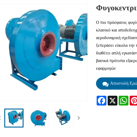
Φυγοκεντρι
Ο πιο πρόσφατος φυγό
κλασικό και αποδεδειγ
αεροδυναμική σχεδίαση
ξεπεράσει εύκολα την 
διαθέτει απλή εγκατάσ
βασικά πρότυπα εξαερι
εφαρμογών.
Αποστολή Ερώ
Facebook
X
Wha