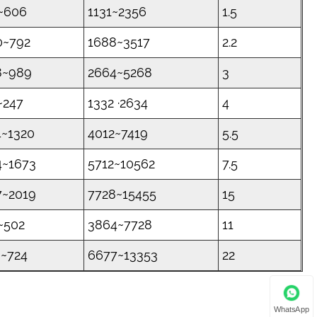
~606
1131~2356
1.5
0~792
1688~3517
2.2
8~989
2664~5268
3
~247
1332 ·2634
4
4~1320
4012~7419
5.5
4~1673
5712~10562
7.5
7~2019
7728~15455
15
~502
3864~7728
11
9~724
6677~13353
22
WhatsApp