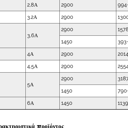
2,8Α
2900
994
3.2Α
2900
130
2900
157
3,6Α
1450
393
4Α
2900
201
4,5Α
2900
255
2900
318
5Α
1450
790
6Α
1450
113
ρακτηριστικά προϊόντος