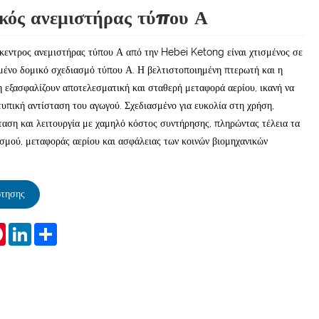
κός ανεμιστήρας τύπου Α
κεντρος ανεμιστήρας τύπου Α από την Hebei Ketong είναι χτισμένος σε
μένο δομικό σχεδιασμό τύπου Α. Η βελτιστοποιημένη πτερωτή και η
 εξασφαλίζουν αποτελεσματική και σταθερή μεταφορά αερίου, ικανή να
τυπική αντίσταση του αγωγού. Σχεδιασμένο για ευκολία στη χρήση,
ταση και λειτουργία με χαμηλό κόστος συντήρησης, πληρώντας τέλεια τα
σμού, μεταφοράς αερίου και ασφάλειας των κοινών βιομηχανικών
τησης
tsApp
Pinterest
LinkedIn
Share