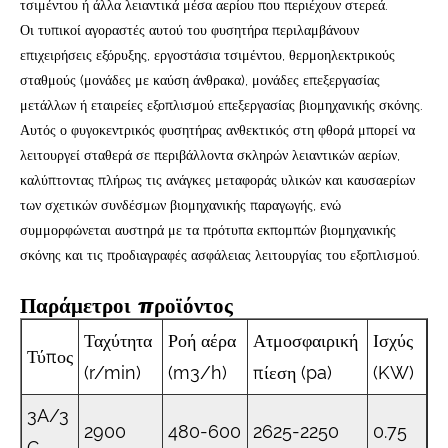
τσιμέντου ή άλλα λειαντικά μέσα αερίου που περιέχουν στερεά.
Οι τυπικοί αγοραστές αυτού του φυσητήρα περιλαμβάνουν
επιχειρήσεις εξόρυξης, εργοστάσια τσιμέντου, θερμοηλεκτρικούς
σταθμούς (μονάδες με καύση άνθρακα), μονάδες επεξεργασίας
μετάλλων ή εταιρείες εξοπλισμού επεξεργασίας βιομηχανικής σκόνης.
Αυτός ο φυγοκεντρικός φυσητήρας ανθεκτικός στη φθορά μπορεί να
λειτουργεί σταθερά σε περιβάλλοντα σκληρών λειαντικών αερίων,
καλύπτοντας πλήρως τις ανάγκες μεταφοράς υλικών και καυσαερίων
των σχετικών συνδέσμων βιομηχανικής παραγωγής, ενώ
συμμορφώνεται αυστηρά με τα πρότυπα εκπομπών βιομηχανικής
σκόνης και τις προδιαγραφές ασφάλειας λειτουργίας του εξοπλισμού.
Παράμετροι προϊόντος
Ταχύτητα
Ροή αέρα
Ατμοσφαιρική
Ισχύς
Τύπος
(r/min)
(m3/h)
πίεση (pa)
(KW)
3A/3
2900
480-600
2625-2250
0.75
C