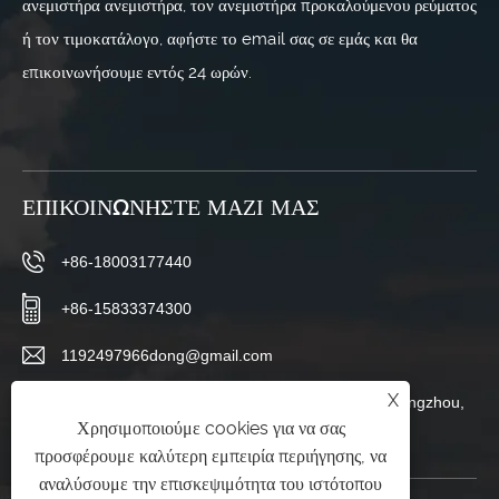
ανεμιστήρα ανεμιστήρα, τον ανεμιστήρα προκαλούμενου ρεύματος
ή τον τιμοκατάλογο, αφήστε το email σας σε εμάς και θα
επικοινωνήσουμε εντός 24 ωρών.
ΕΠΙΚΟΙΝΩΝΉΣΤΕ ΜΑΖΊ ΜΑΣ
+86-18003177440
+86-15833374300
1192497966dong@gmail.com
X
Χωριό Changboluo, πόλη Siying, πόλη Botou, Cangzhou,
Χρησιμοποιούμε cookies για να σας
επαρχία Hebei, Κίνα
προσφέρουμε καλύτερη εμπειρία περιήγησης, να
αναλύσουμε την επισκεψιμότητα του ιστότοπου