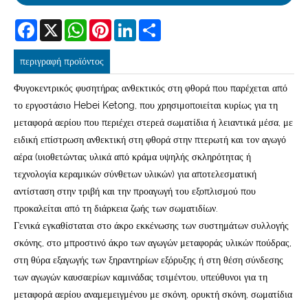
Facebook
X
WhatsApp
Pinterest
LinkedIn
Share
περιγραφή προϊόντος
Φυγοκεντρικός φυσητήρας ανθεκτικός στη φθορά που παρέχεται από
το εργοστάσιο Hebei Ketong, που χρησιμοποιείται κυρίως για τη
μεταφορά αερίου που περιέχει στερεά σωματίδια ή λειαντικά μέσα, με
ειδική επίστρωση ανθεκτική στη φθορά στην πτερωτή και τον αγωγό
αέρα (υιοθετώντας υλικά από κράμα υψηλής σκληρότητας ή
τεχνολογία κεραμικών σύνθετων υλικών) για αποτελεσματική
αντίσταση στην τριβή και την προαγωγή του εξοπλισμού που
προκαλείται από τη διάρκεια ζωής των σωματιδίων.
Γενικά εγκαθίσταται στο άκρο εκκένωσης των συστημάτων συλλογής
σκόνης, στο μπροστινό άκρο των αγωγών μεταφοράς υλικών πούδρας,
στη θύρα εξαγωγής των ξηραντηρίων εξόρυξης ή στη θέση σύνδεσης
των αγωγών καυσαερίων καμινάδας τσιμέντου, υπεύθυνοι για τη
μεταφορά αερίου αναμεμειγμένου με σκόνη, ορυκτή σκόνη, σωματίδια