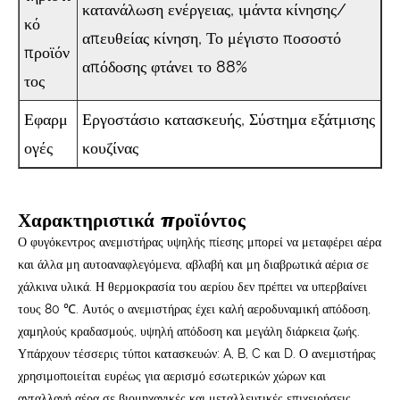
κατανάλωση ενέργειας, ιμάντα κίνησης/
κό
απευθείας κίνηση, Το μέγιστο ποσοστό
προϊόν
απόδοσης φτάνει το 88%
τος
Εφαρμ
Εργοστάσιο κατασκευής, Σύστημα εξάτμισης
ογές
κουζίνας
Χαρακτηριστικά προϊόντος
Ο φυγόκεντρος ανεμιστήρας υψηλής πίεσης μπορεί να μεταφέρει αέρα
και άλλα μη αυτοαναφλεγόμενα, αβλαβή και μη διαβρωτικά αέρια σε
χάλκινα υλικά. Η θερμοκρασία του αερίου δεν πρέπει να υπερβαίνει
τους 80 ℃. Αυτός ο ανεμιστήρας έχει καλή αεροδυναμική απόδοση,
χαμηλούς κραδασμούς, υψηλή απόδοση και μεγάλη διάρκεια ζωής.
Υπάρχουν τέσσερις τύποι κατασκευών: A, B, C και D. Ο ανεμιστήρας
χρησιμοποιείται ευρέως για αερισμό εσωτερικών χώρων και
ανταλλαγή αέρα σε βιομηχανικές και μεταλλευτικές επιχειρήσεις,