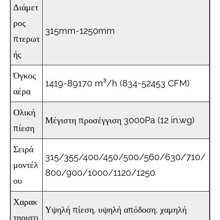
Διάμετ
ρος
315mm-1250mm
πτερωτ
ής
Όγκος
1419-89170 m³/h (834-52453 CFM)
αέρα
Ολική
Μέγιστη προσέγγιση 3000Pa (12 in.wg)
πίεση
Σειρά
315/355/400/450/500/560/630/710/
μοντέλ
800/900/1000/1120/1250
ου
Χαρακ
Υψηλή πίεση, υψηλή απόδοση, χαμηλή
τηριστι