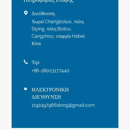
Διεύθυνση

Χωριό Changboluo, πόλη
Siying, πόλη Botou,
Cangzhou, επαρχία Hebei,
Κίνα
Τηλ

+86-18003177440
ΗΛΕΚΤΡΟΝΙΚΗ

ΔΙΕΥΘΥΝΣΗ
1192497966dong@gmail.com