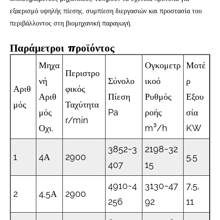
εξαερισμό υψηλής πίεσης, συμπίεση διεργασιών και προστασία του
περιβάλλοντος στη βιομηχανική παραγωγή.
Παράμετροι προϊόντος
Μηχα
Ογκομετρ
Μοτέ
Περιστρο
νή
Σύνολο
ικοό
ρ
Αριθ
φικός
Αριθ
Πίεση
Ρυθμός
Εξου
μός
Ταχύτητα
μός
Pa
ροής
σία
r/min
Οχι.
m³/h
KW
3852~3
2198~32
1
4Α
2900
5.5
407
15
4910~4
3130~47
7,5,
2
4,5Α
2900
256
92
11