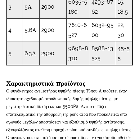
6035~5
4293~67
15,
3
5Α
2900
180
62
18,5
7610~6
6032~95
22,
4
5,6Α
2900
527
00
30
9698~8
8588~13
45~5
5
6.3Α
2900
310
525
5
Χαρακτηριστικά προϊόντος
Ο φυγόκεντρος ανεμιστήρας υψηλής πίεσης Τύπου Α υιοθετεί έναν
ιδιόκτητο σχεδιασμό αεροδυναμικής δομής υψηλής πίεσης, με
μέγιστη στατική πίεση έως και 5500Pa. Αντιμετωπίζει
αποτελεσματικά την απόφραξη της ροής αέρα που προκαλείται από
αγωγούς μεγάλων αποστάσεων και εξοπλισμό υψηλής αντίστασης,
εξασφαλίζοντας σταθερή παροχή αερίου υπό συνθήκες υψηλής πίεσης.
Ο φυγόκεντρος ανεμιστήρας της σειράς μπορεί να χρησιμοποιηθεί σε